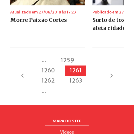
Atualizado em 27/08/2018 às 17:23
Publicado em 27/08/2
Morre Paixão Cortes
Surto de toxo
afeta cidade do
...
1259
1260
1261
1262
1263
...
MAPA DO SITE
Vídeos