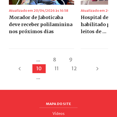
Atualizado em 20/04/2026 às 16:58
Atualizado em 20/04/
Morador de Jaboticaba
Hospital de Co
deve receber polilaminina
habilitado para
nos próximos dias
leitos de …
...
8
9
10
11
12
...
MAPA DO SITE
Vídeos